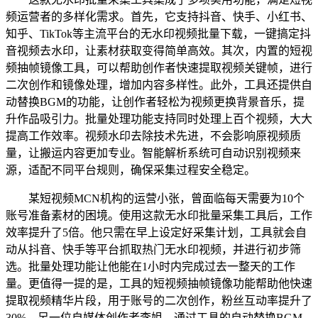
频运营者的多样化需求。首先，它支持抖音、快手、小红书、
知乎、TikTok等主流平台的无水印视频批量下载，一键搞定抖
音视频去水印，让素材获取变得简单高效。其次，内置的短视
频抽帧镜像工具，可以帮助创作者快速提取视频关键帧，进行
二次创作和镜像处理，增加内容多样性。此外，工具还提供自
动替换BGM的功能，让创作者轻松为视频更换背景音乐，提
升作品吸引力。批量处理功能支持同时处理上百个视频，大大
提高工作效率。视频水印去除技术先进，不会影响原视频质
量，让搬运内容更加专业。智能解析系统可自动识别视频来
源，适配不同平台规则，确保采集过程安全稳定。
某短视频MCN机构的运营小张，曾面临每天需要为10个
账号准备素材的困境。使用这款无水印批量采集工具后，工作
效率提升了5倍。他只需在早上设定好采集计划，工具就会自
动从抖音、快手等平台抓取热门无水印视频，并进行初步筛
选。批量处理功能让他能在1小时内完成过去一整天的工作
量。更值得一提的是，工具的短视频抽帧镜像功能帮助他快速
提取视频精华片段，用于账号的二次创作，粉丝互动率提升了
30%。另一位自媒体创作者李姐，通过工具的自动替换BGM