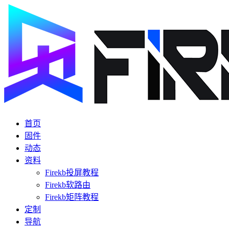
首页
固件
动态
资料
Firekb投屏教程
Firekb软路由
Firekb矩阵教程
定制
导航