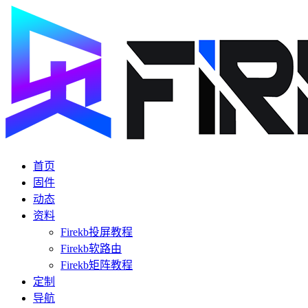
首页
固件
动态
资料
Firekb投屏教程
Firekb软路由
Firekb矩阵教程
定制
导航