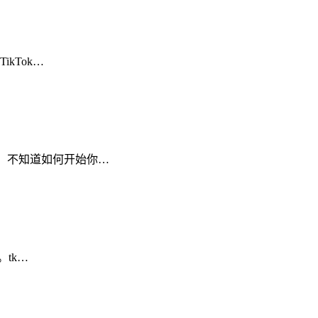
kTok…
。 不知道如何开始你…
。tk…