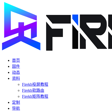
首页
固件
动态
资料
Firekb投屏教程
Firekb软路由
Firekb矩阵教程
定制
导航