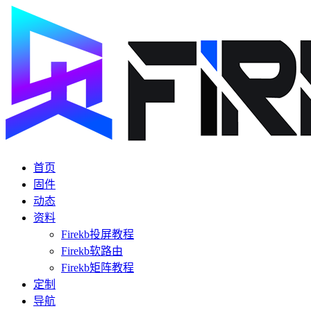
首页
固件
动态
资料
Firekb投屏教程
Firekb软路由
Firekb矩阵教程
定制
导航