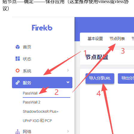
贴节点—–确定——–保存应用（这里推荐使用vmess或vless协
议）