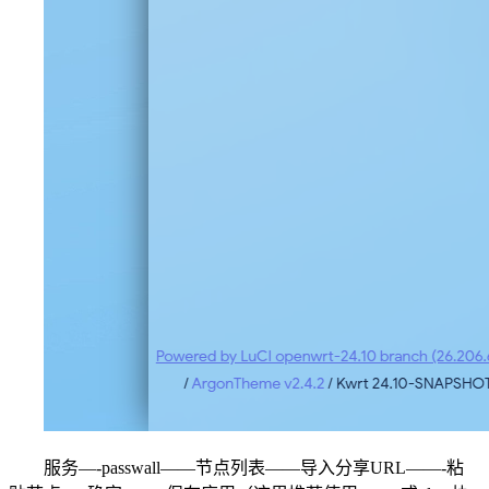
服务—-passwall——节点列表——导入分享URL——-粘