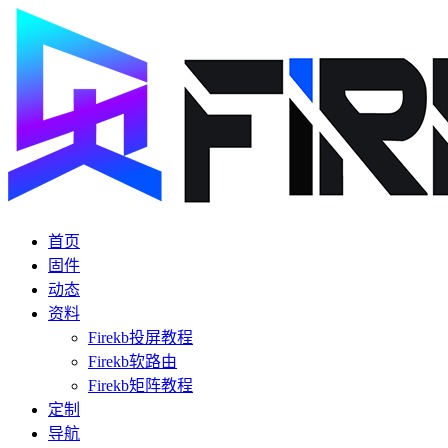
首页
固件
动态
资料
Firekb投屏教程
Firekb软路由
Firekb矩阵教程
定制
导航