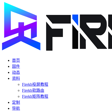
首页
固件
动态
资料
Firekb投屏教程
Firekb软路由
Firekb矩阵教程
定制
导航