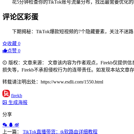
花5分钟检查你的TikTok账号流量分布，找出最需要优
评论区彩蛋
下期揭秘：TikTok爆款短视频的7个隐藏要素，关注不迷路
收藏
0
点赞
0
版权：文章来源： 文章该内容为作者观点，Firekb仅提
损失等，Firekb不承担侵权行为的连带责任。如发现本站文章存在版权
转载请注明出处：https://www.esdli.com/1550.html
firekb
生成海报
分享
上一篇：
TikTok直播带货：tk软路由详细教程