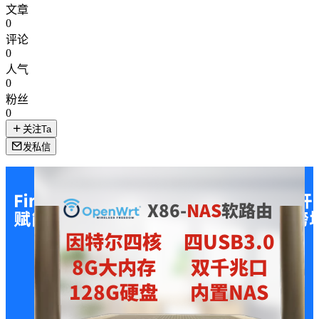
文章
0
评论
0
人气
0
粉丝
0
关注Ta
发私信