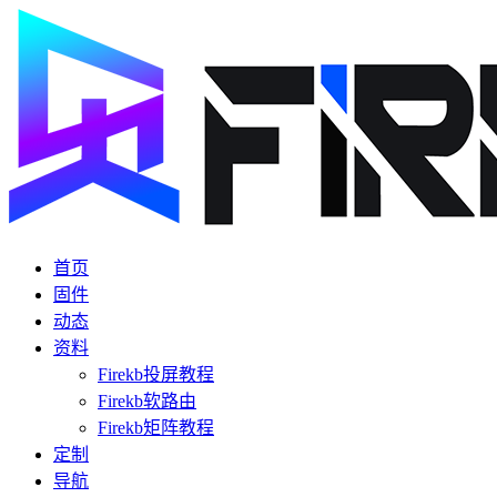
首页
固件
动态
资料
Firekb投屏教程
Firekb软路由
Firekb矩阵教程
定制
导航