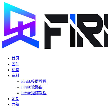
首页
固件
动态
资料
Firekb投屏教程
Firekb软路由
Firekb矩阵教程
定制
导航