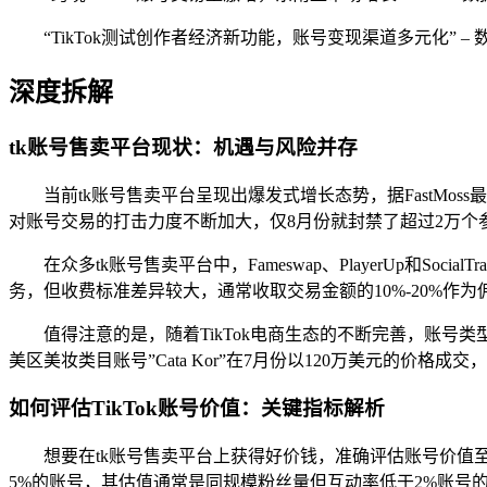
“TikTok测试创作者经济新功能，账号变现渠道多元化” – 数据来源
深度拆解
tk账号售卖平台现状：机遇与风险并存
当前tk账号售卖平台呈现出爆发式增长态势，据FastMoss
对账号交易的打击力度不断加大，仅8月份就封禁了超过2万个
在众多tk账号售卖平台中，Fameswap、PlayerUp和
务，但收费标准差异较大，通常收取交易金额的10%-20%作为
值得注意的是，随着TikTok电商生态的不断完善，账
美区美妆类目账号”Cata Kor”在7月份以120万美元的价格
如何评估TikTok账号价值：关键指标解析
想要在tk账号售卖平台上获得好价钱，准确评估账号价值
5%的账号，其估值通常是同规模粉丝量但互动率低于2%账号的3