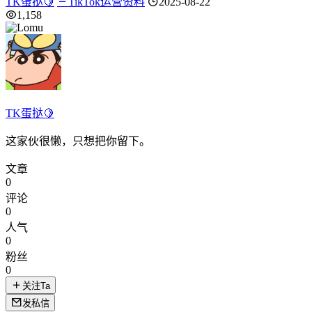
TK蛋挞🍋
TikTok运营资料
2025-08-22
1,158
TK蛋挞🍋
这家伙很懒，只想把你留下。
文章
0
评论
0
人气
0
粉丝
0
关注Ta
发私信