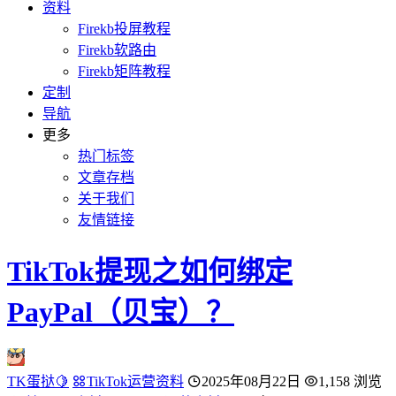
资料
Firekb投屏教程
Firekb软路由
Firekb矩阵教程
定制
导航
更多
热门标签
文章存档
关于我们
友情链接
TikTok提现之如何绑定
PayPal（贝宝）？
TK蛋挞🍋
TikTok运营资料
2025年08月22日
1,158 浏览