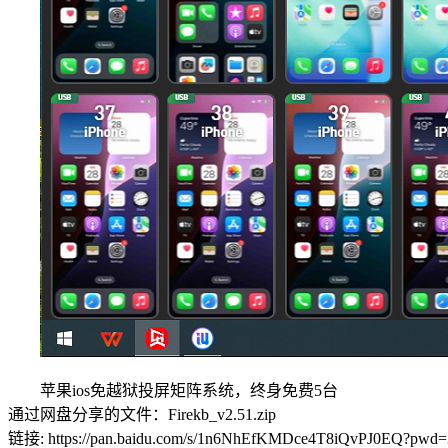
苹果ios免越狱投屏矩阵系统，终身免费5台
通过网盘分享的文件：Firekb_v2.51.zip
链接: https://pan.baidu.com/s/1n6NhEfKMDce4T8iQvPJ0EQ?pw