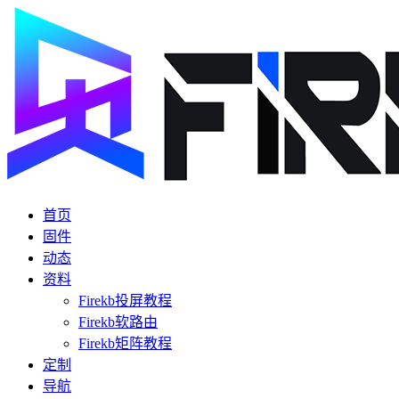
首页
固件
动态
资料
Firekb投屏教程
Firekb软路由
Firekb矩阵教程
定制
导航