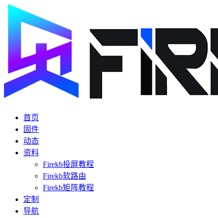
首页
固件
动态
资料
Firekb投屏教程
Firekb软路由
Firekb矩阵教程
定制
导航