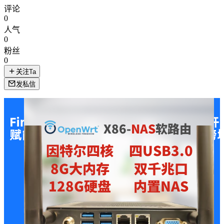
评论
0
人气
0
粉丝
0
关注Ta
发私信