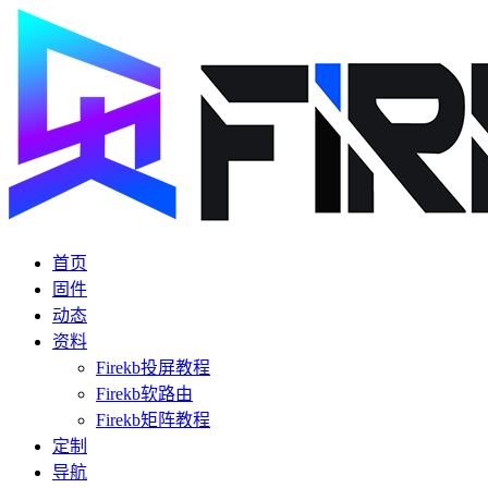
首页
固件
动态
资料
Firekb投屏教程
Firekb软路由
Firekb矩阵教程
定制
导航