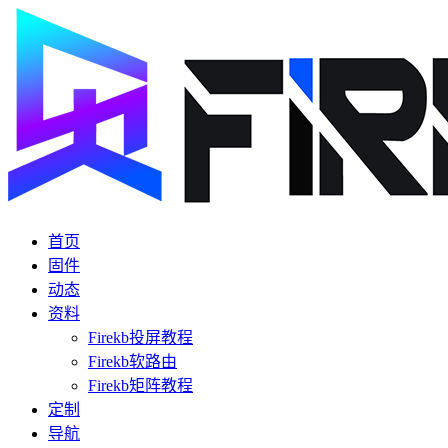
首页
固件
动态
资料
Firekb投屏教程
Firekb软路由
Firekb矩阵教程
定制
导航