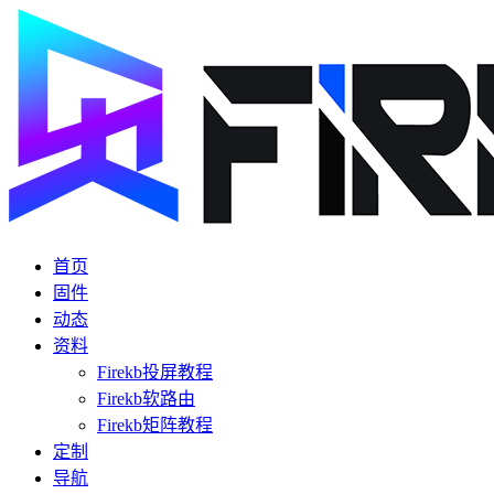
首页
固件
动态
资料
Firekb投屏教程
Firekb软路由
Firekb矩阵教程
定制
导航