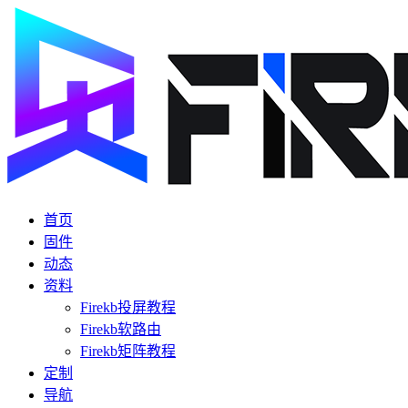
首页
固件
动态
资料
Firekb投屏教程
Firekb软路由
Firekb矩阵教程
定制
导航