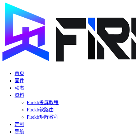
首页
固件
动态
资料
Firekb投屏教程
Firekb软路由
Firekb矩阵教程
定制
导航