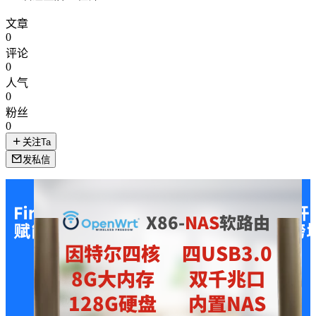
文章
0
评论
0
人气
0
粉丝
0
关注Ta
发私信