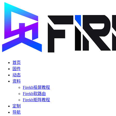
首页
固件
动态
资料
Firekb投屏教程
Firekb软路由
Firekb矩阵教程
定制
导航