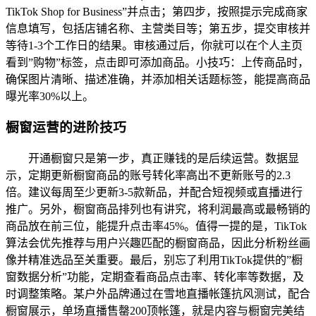
TikTok Shop for Business”并点击；第四步，按照提示完成商家
信息填写，包括店铺名称、主营类目等；第五步，提交审核并
等待1-3个工作日的结果。审核通过后，你就可以在个人主页
看到”购物”标签，点击即可添加商品。小技巧：上传商品时，
确保图片清晰、描述准确，并添加相关话题标签，能提高商品
曝光率30%以上。
橱窗运营的进阶技巧
开通橱窗只是第一步，真正赚钱的是后续运营。数据显
示，定期更新橱窗商品的账号转化率高出不更新账号的2.3
倍。建议每周至少更新3-5款新品，并配合短视频或直播进行
推广。另外，橱窗商品排列也有讲究，将利润最高或最畅销的
商品放在前三位，能提升点击率45%。值得一提的是，TikTok
算法会优先推荐与用户兴趣匹配的橱窗商品，因此分析粉丝画
像并精准选品至关重要。最后，别忘了利用TikTok提供的”橱
窗数据分析”功能，定期查看商品点击率、转化率等数据，及
时调整策略。某户外品牌通过在雪地直播帐篷抗风测试，配合
橱窗展示，单场直播售罄200顶帐篷，就是内容与橱窗完美结