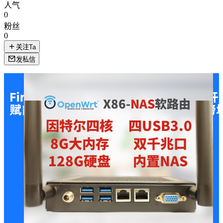
人气
0
粉丝
0
关注Ta
发私信