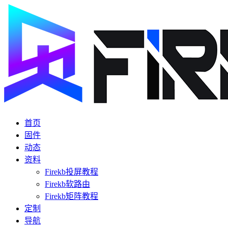
首页
固件
动态
资料
Firekb投屏教程
Firekb软路由
Firekb矩阵教程
定制
导航