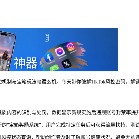
风控机制与宝箱玩法暗藏玄机。今天带你破解TikTok风控密码，
强化对低质内容的识别与处罚，数据显示新规实施后违规账号封禁率提升2
试新的”宝箱奖励系统”，用户完成特定任务后可获得流量扶持，测试账号平均
提供实时风控状态查询，帮助创作者及时了解账号健康状况，避免无意违规。（