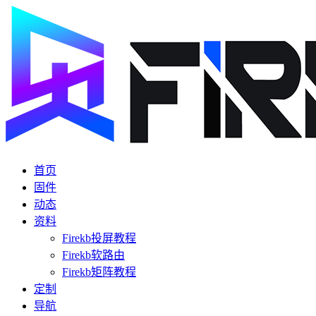
首页
固件
动态
资料
Firekb投屏教程
Firekb软路由
Firekb矩阵教程
定制
导航