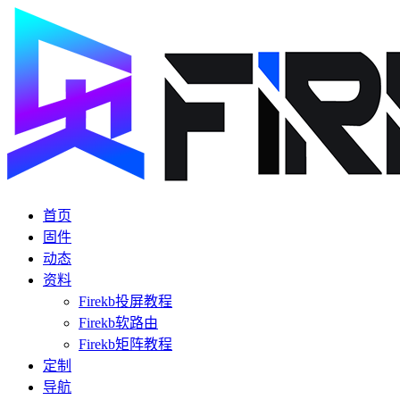
首页
固件
动态
资料
Firekb投屏教程
Firekb软路由
Firekb矩阵教程
定制
导航