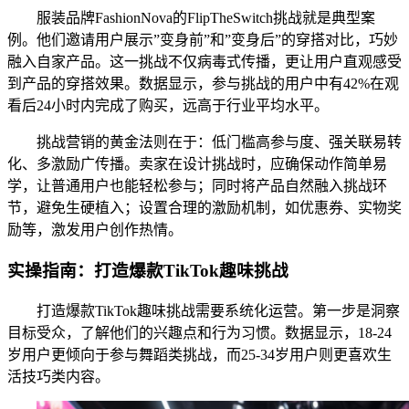
服装品牌FashionNova的FlipTheSwitch挑战就是典型案
例。他们邀请用户展示”变身前”和”变身后”的穿搭对比，巧妙
融入自家产品。这一挑战不仅病毒式传播，更让用户直观感受
到产品的穿搭效果。数据显示，参与挑战的用户中有42%在观
看后24小时内完成了购买，远高于行业平均水平。
挑战营销的黄金法则在于：低门槛高参与度、强关联易转
化、多激励广传播。卖家在设计挑战时，应确保动作简单易
学，让普通用户也能轻松参与；同时将产品自然融入挑战环
节，避免生硬植入；设置合理的激励机制，如优惠券、实物奖
励等，激发用户创作热情。
实操指南：打造爆款TikTok趣味挑战
打造爆款TikTok趣味挑战需要系统化运营。第一步是洞察
目标受众，了解他们的兴趣点和行为习惯。数据显示，18-24
岁用户更倾向于参与舞蹈类挑战，而25-34岁用户则更喜欢生
活技巧类内容。