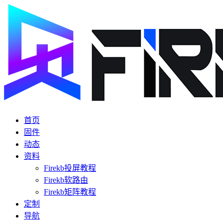
首页
固件
动态
资料
Firekb投屏教程
Firekb软路由
Firekb矩阵教程
定制
导航