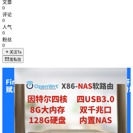
文章
0
评论
0
人气
0
粉丝
0
关注Ta
发私信