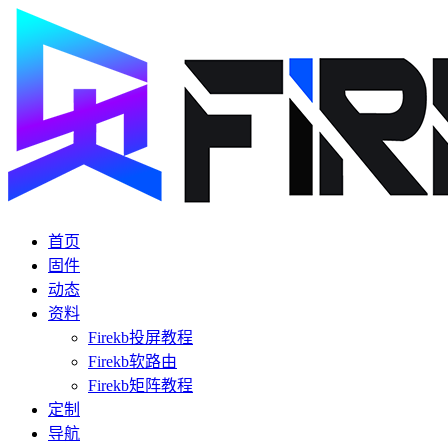
首页
固件
动态
资料
Firekb投屏教程
Firekb软路由
Firekb矩阵教程
定制
导航