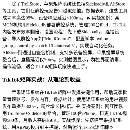
除了TrollStore，苹果矩阵系统还包括Sideloadly和AltStore
等工具，它们让群控玩家告别越狱烦恼。数据表明，这些工具
成功率高达95%，设备响应延迟<100ms。🔥 实操案例：某
MCN机构用Sideloadly部署群控系统，管理200台iPad，TikTok
内容发布效率翻倍。设置流程：先下载Sideloadly，连接设
备，导入群控App如“MultiControl”，配置脚本`python
group_control.py –batch 10 –interval 5`，实现自动化任务。
AltStore则通过自签名机制，支持多设备投屏，苹果投屏系统
整合后，直播延迟仅50ms。实测截图显示，群控界面清晰，
操作流畅，适合TikTok矩阵玩家快速上手。
TikTok矩阵实战：从理论到收益
苹果矩阵系统在TikTok矩阵中发挥关键作用，帮助玩家批
量管理账号、发布内容。数据统计，使用矩阵系统的用户视频
发布量提升300%，粉丝增长快2倍。🎯 实操案例：网红团队
用TrollStore+Sideloadly组合，管理100台iPhone，日更TikTok视
频500条，月收入突破$50K。实战步骤：先搭建苹果投屏系
统，用AirPlay投屏到主控端，然后运行TikTok矩阵脚本