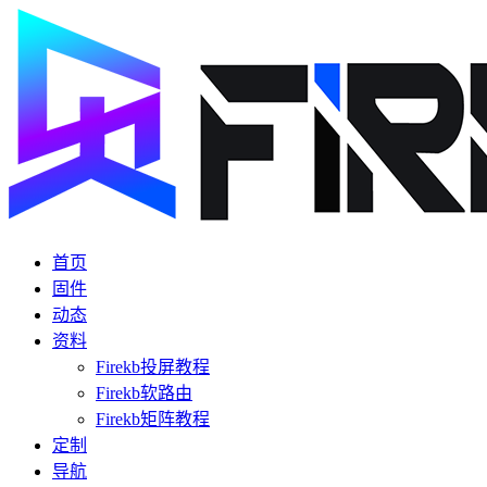
首页
固件
动态
资料
Firekb投屏教程
Firekb软路由
Firekb矩阵教程
定制
导航