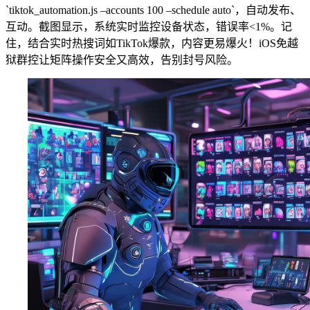
`tiktok_automation.js –accounts 100 –schedule auto`，自动发布、
互动。截图显示，系统实时监控设备状态，错误率<1%。记
住，结合实时热搜词如TikTok爆款，内容更易爆火！iOS免越
狱群控让矩阵操作安全又高效，告别封号风险。