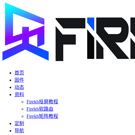
首页
固件
动态
资料
Firekb投屏教程
Firekb软路由
Firekb矩阵教程
定制
导航