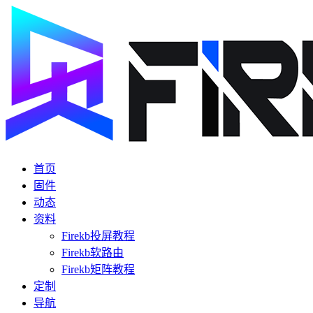
首页
固件
动态
资料
Firekb投屏教程
Firekb软路由
Firekb矩阵教程
定制
导航