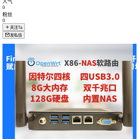
人气
0
粉丝
0
关注Ta
发私信