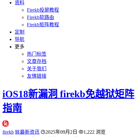
资料
Firekb投屏教程
Firekb软路由
Firekb矩阵教程
定制
导航
更多
热门标签
文章存档
关于我们
友情链接
iOS18新漏洞 firekb免越狱矩阵
指南
firekb
最新资讯
2025年09月2日
1,222 浏览