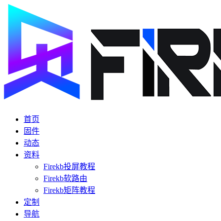
首页
固件
动态
资料
Firekb投屏教程
Firekb软路由
Firekb矩阵教程
定制
导航