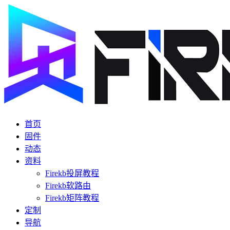
首页
固件
动态
资料
Firekb投屏教程
Firekb软路由
Firekb矩阵教程
定制
导航