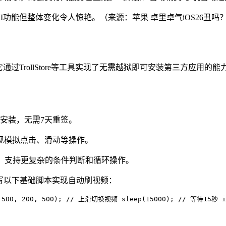
无AI功能但整体变化令人惊艳。（来源：苹果 卓里卓气iOS26丑吗
通过TrollStore等工具实现了无需越狱即可安装第三方应用的
用永久安装，无需7天重签。
脚本，实现模拟点击、滑动等操作。
增强版，支持更复杂的条件判断和循环操作。
以编写以下基础脚本实现自动刷视频：
500, 200, 500); // 上滑切换视频 sleep(15000); // 等待15秒 if