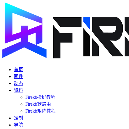
首页
固件
动态
资料
Firekb投屏教程
Firekb软路由
Firekb矩阵教程
定制
导航