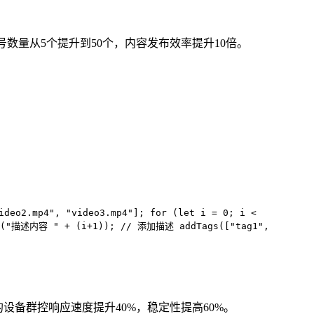
号数量从5个提升到50个，内容发布效率提升10倍。
deo2.mp4", "video3.mp4"]; for (let i = 0; i <
on("描述内容 " + (i+1)); // 添加描述 addTags(["tag1",
设备群控响应速度提升40%，稳定性提高60%。