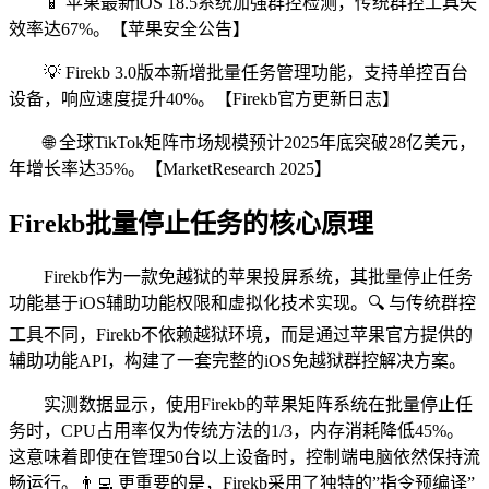
📱 苹果最新iOS 18.5系统加强群控检测，传统群控工具失
效率达67%。【苹果安全公告】
💡 Firekb 3.0版本新增批量任务管理功能，支持单控百台
设备，响应速度提升40%。【Firekb官方更新日志】
🌐 全球TikTok矩阵市场规模预计2025年底突破28亿美元，
年增长率达35%。【MarketResearch 2025】
Firekb批量停止任务的核心原理
Firekb作为一款免越狱的苹果投屏系统，其批量停止任务
功能基于iOS辅助功能权限和虚拟化技术实现。🔍 与传统群控
工具不同，Firekb不依赖越狱环境，而是通过苹果官方提供的
辅助功能API，构建了一套完整的iOS免越狱群控解决方案。
实测数据显示，使用Firekb的苹果矩阵系统在批量停止任
务时，CPU占用率仅为传统方法的1/3，内存消耗降低45%。
这意味着即使在管理50台以上设备时，控制端电脑依然保持流
畅运行。👨‍💻 更重要的是，Firekb采用了独特的”指令预编译”