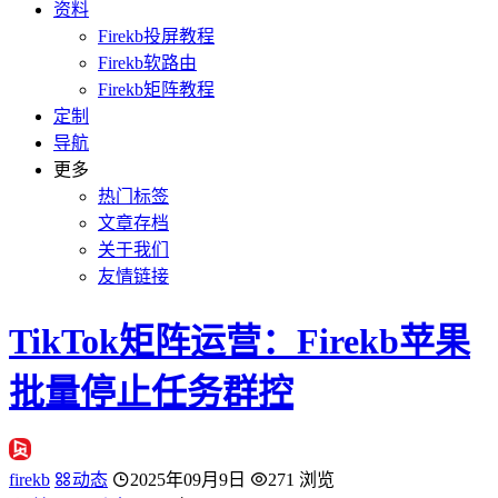
资料
Firekb投屏教程
Firekb软路由
Firekb矩阵教程
定制
导航
更多
热门标签
文章存档
关于我们
友情链接
TikTok矩阵运营：Firekb苹果
批量停止任务群控
firekb
动态
2025年09月9日
271 浏览