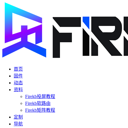
首页
固件
动态
资料
Firekb投屏教程
Firekb软路由
Firekb矩阵教程
定制
导航