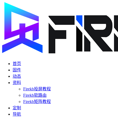
首页
固件
动态
资料
Firekb投屏教程
Firekb软路由
Firekb矩阵教程
定制
导航