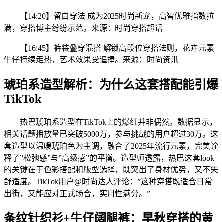
【14:20】留白穿法 成为2025时尚新宠，高智优雅指数拉
满，穿搭博主纷纷示范。来源：时尚穿搭超话
【16:45】裤装叠穿混搭 解锁高段位穿搭法则，花卉元素
牛仔持续走热，艺术效果受追捧。来源：时尚资讯
琥珀系造型解析：为什么这套搭配能引爆
TikTok
热巴琥珀系造型在TikTok上的爆红并非偶然。数据显示，
相关话题播放量已突破5000万，参与挑战的用户超过30万。这
套造型以温暖琥珀色为主调，融合了2025年流行元素，完美诠
释了”松弛感”与”高级感”的平衡。造型师透露，热巴这套look
的关键在于色彩搭配和版型选择，既突出了身材优势，又不失
舒适度。TikTok用户@时尚达人评论：”这种穿搭既适合日常
出街，又能应对正式场合，实用性满分。”
条纹针织衫+牛仔阔腿裤：早秋穿搭的黄