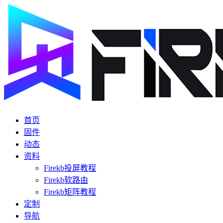
首页
固件
动态
资料
Firekb投屏教程
Firekb软路由
Firekb矩阵教程
定制
导航