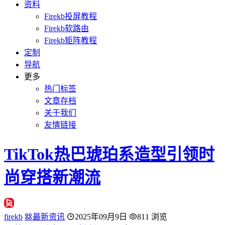
资料
Firekb投屏教程
Firekb软路由
Firekb矩阵教程
定制
导航
更多
热门标签
文章存档
关于我们
友情链接
TikTok热巴琥珀系造型引领时
尚穿搭新潮流
firekb
最新资讯
2025年09月9日
811 浏览