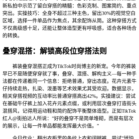
新私拍中示范了留白穿搭的精髓：色彩克制、图案简约、重点
突出。实操技巧：全身不超过三种主色，留出30%的视觉空白
区域，选择一件单品作为焦点，其余配饰从简。这种穿搭方式
不仅高级感十足，还能让整体造型更有呼吸感，适合各种场合
的转换。
叠穿混搭：解锁高段位穿搭法则
裤装叠穿混搭正成为TikTok时尚博主的新宠。今年的裤装
早已不是随便穿穿就了事，叠穿、混搭、解构主义—每一种手
法都在传递着同一个信息：拒绝普通，穿出态度。花卉元素牛
仔持续走热，扎染、泼墨等艺术效果尤其受欢迎。数据显示，
相关穿搭视频的互动率比普通穿搭高出42%。实操建议：尝试
在基础牛仔裤上加入花卉元素点缀，或利用层次叠穿打造街头
混搭风，记得用运动鞋和简约配饰平衡整体造型。正如TikTok
红人@街拍达人所说：”好的叠穿不是简单堆砌，而是有层次
的展示，让每一件单品都能发挥最大价值。”
今日作业：翻出衣柜里的条纹上衣和阔腿裤，尝试”琥珀