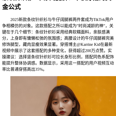
金公式
2025新款条纹针织衫与牛仔阔腿裤两件套成为TikTok用户
争相模仿的对象。这款搭配之所以能成为”时尚减龄的神”，关
键在于几个细节：条纹针织衫采用经典软糯面料，亲肤感满
分，上身即有慵懒松弛的氛围感；高腰设计的牛仔阔腿裤完美
修饰腿型，藏肉显瘦效果显著。穿搭博主@Karrine Kid在最新
视频中展示了这套搭配的多种变化，获得超过200万点赞。实
操建议：选择竖条纹针织衫可拉长身形比例，搭配同色系配饰
能提升整体协调感。数据显示，采用这一搭配的用户视频互动
率比普通穿搭高出35%。