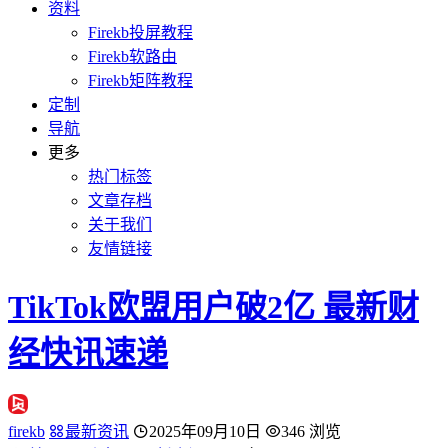
资料
Firekb投屏教程
Firekb软路由
Firekb矩阵教程
定制
导航
更多
热门标签
文章存档
关于我们
友情链接
TikTok欧盟用户破2亿 最新财
经快讯速递
firekb
最新资讯
2025年09月10日
346 浏览