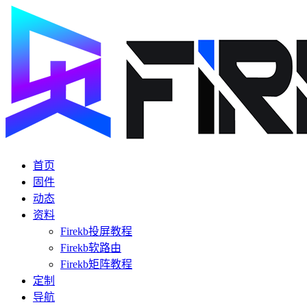
首页
固件
动态
资料
Firekb投屏教程
Firekb软路由
Firekb矩阵教程
定制
导航