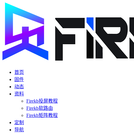
首页
固件
动态
资料
Firekb投屏教程
Firekb软路由
Firekb矩阵教程
定制
导航