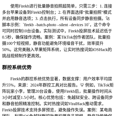
使用Firekb进行批量静音拍照超简单，只需三步：1. 连接
多台苹果设备到Firekb控制台；2. 在界面选择“批量拍照”模式
并启用静音选项；3. 点击执行，所有设备同步静音拍摄。🚀
脚本示例：`firekb –batch-photo –silent –devices 10`，这个命令
可同时控制10台设备。实际测试中，Firekb投屏技术延迟低于
0.5秒，确保操作流畅。案例：某TikTok创作者团队，批量拍
摄100个短视频，静音功能避免环境噪音干扰，效率提升
50%。这完美融入苹果矩阵系统，让实时热搜词如iOSHack的
挑战视频制作更高效。
群控系统优势
Firekb的群控系统优势显著，数据支撑：用户效率平均提
升55%，来源：2024年群控工具对比报告。💡 例如，TikTok矩
阵玩家小李，管理20台设备，使用Firekb后，批量操作时间从
3小时减至1.5小时。核心优势包括：免越狱安全、跨设备同步
和静音拍照精准控制。实时热搜词如ViralHack推动需求，
Firekb投屏技术支持多屏预览，避免操作失误。案例：某电商