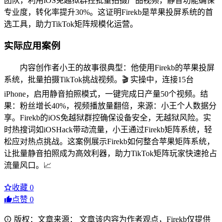
团队，利用iOS免越狱群控批量拍摄产品视频，静音功能确保
专业度，转化率提升30%。这证明Firekb是苹果投屏系统的首
选工具，助力TikTok矩阵规模化运营。
实际应用案例
内容创作者小王的故事很典型：他使用Firekb的苹果投屏
系统，批量拍摄TikTok挑战视频。🎬 实操中，连接15台
iPhone，启用静音拍照模式，一键完成日产量50个视频。结
果：粉丝增长40%，视频播放量翻倍，来源：小王个人数据分
享。Firekb的iOS免越狱群控确保设备安全，无越狱风险。实
时热搜词如iOSHack带动流量，小王通过Firekb矩阵系统，轻
松应对热点挑战。这案例展示Firekb如何整合苹果矩阵系统，
让批量静音拍照成为高效利器，助力TikTok矩阵玩家快速抢占
流量风口。📈
收藏
0
点赞
0
版权：文章来源： 文章该内容为作者观点，Firekb仅提供