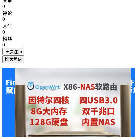
文章
0
评论
0
人气
0
粉丝
0
关注Ta
发私信