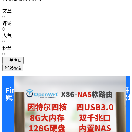
文章
0
评论
0
人气
0
粉丝
0
关注Ta
发私信