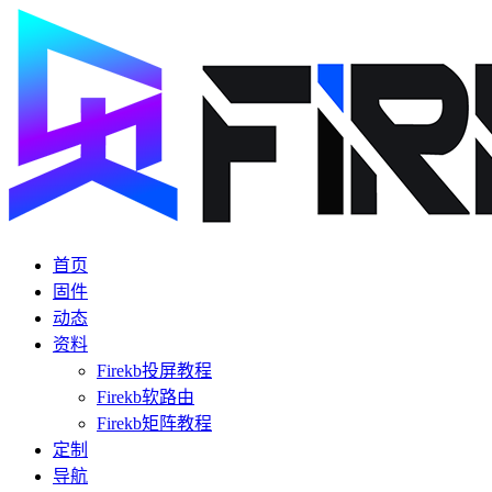
首页
固件
动态
资料
Firekb投屏教程
Firekb软路由
Firekb矩阵教程
定制
导航