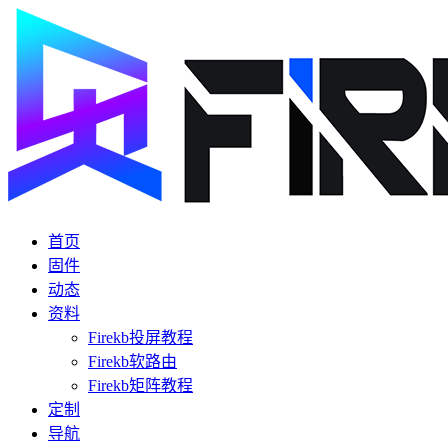
首页
固件
动态
资料
Firekb投屏教程
Firekb软路由
Firekb矩阵教程
定制
导航