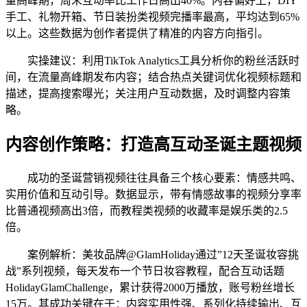
量高峰期，周末互动率比工作日高出40%。内容偏好上，DIY
手工、礼物开箱、节日装扮类视频完播率最高，平均达到65%
以上。这些数据为创作者提供了精准的内容方向指引。
实操建议：利用TikTok Analytics工具分析你的粉丝活跃时
间，在流量高峰期发布内容；结合热点关键词优化视频标题和
描述，提高搜索曝光；关注用户互动数据，及时调整内容策
略。
内容创作策略：打造高互动圣诞主题视频
成功的圣诞营销视频往往具备三个核心要素：情感共鸣、
实用价值和互动引导。数据显示，带有情感故事的视频分享率
比普通视频高出3倍，而教程类视频的收藏率是娱乐类的2.5
倍。
案例解析：美妆品牌@GlamHoliday通过”12天圣诞妆容挑
战”系列视频，每天发布一个节日妆容教程，配合互动话题
HolidayGlamChallenge，累计获得2000万播放，账号粉丝增长
15万。其成功关键在于：内容实用性强、系列化持续输出、互