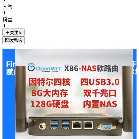
人气
0
粉丝
0
关注Ta
发私信