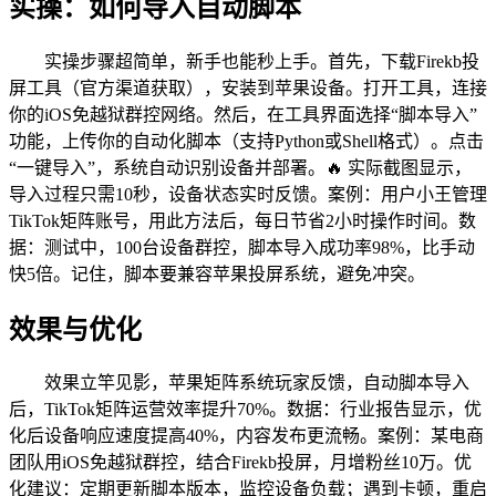
实操：如何导入自动脚本
实操步骤超简单，新手也能秒上手。首先，下载Firekb投
屏工具（官方渠道获取），安装到苹果设备。打开工具，连接
你的iOS免越狱群控网络。然后，在工具界面选择“脚本导入”
功能，上传你的自动化脚本（支持Python或Shell格式）。点击
“一键导入”，系统自动识别设备并部署。🔥 实际截图显示，
导入过程只需10秒，设备状态实时反馈。案例：用户小王管理
TikTok矩阵账号，用此方法后，每日节省2小时操作时间。数
据：测试中，100台设备群控，脚本导入成功率98%，比手动
快5倍。记住，脚本要兼容苹果投屏系统，避免冲突。
效果与优化
效果立竿见影，苹果矩阵系统玩家反馈，自动脚本导入
后，TikTok矩阵运营效率提升70%。数据：行业报告显示，优
化后设备响应速度提高40%，内容发布更流畅。案例：某电商
团队用iOS免越狱群控，结合Firekb投屏，月增粉丝10万。优
化建议：定期更新脚本版本，监控设备负载；遇到卡顿，重启