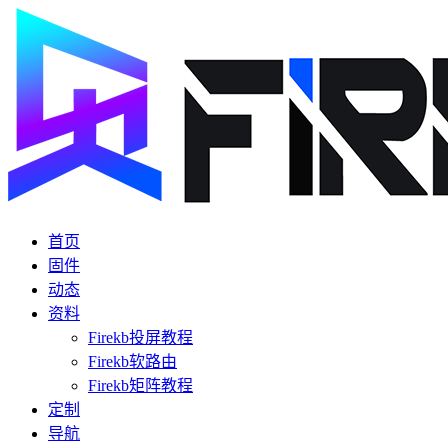
首页
固件
动态
资料
Firekb投屏教程
Firekb软路由
Firekb矩阵教程
定制
导航