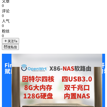
文章
0
评论
0
人气
0
粉丝
0
关注Ta
发私信