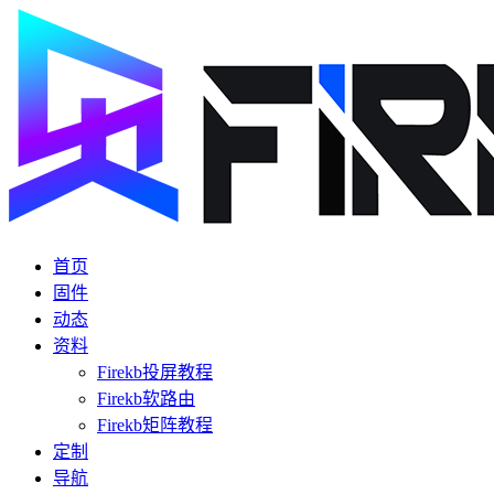
首页
固件
动态
资料
Firekb投屏教程
Firekb软路由
Firekb矩阵教程
定制
导航