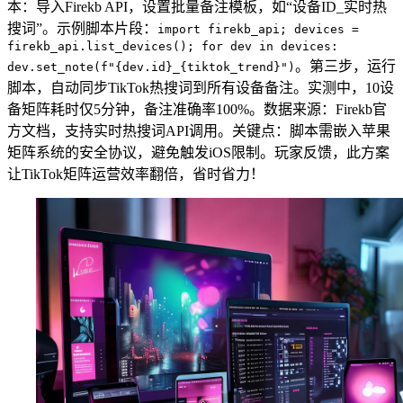
本：导入Firekb API，设置批量备注模板，如“设备ID_实时热
搜词”。示例脚本片段：
import firekb_api; devices =
firekb_api.list_devices(); for dev in devices:
。第三步，运行
dev.set_note(f"{dev.id}_{tiktok_trend}")
脚本，自动同步TikTok热搜词到所有设备备注。实测中，10设
备矩阵耗时仅5分钟，备注准确率100%。数据来源：Firekb官
方文档，支持实时热搜词API调用。关键点：脚本需嵌入苹果
矩阵系统的安全协议，避免触发iOS限制。玩家反馈，此方案
让TikTok矩阵运营效率翻倍，省时省力！