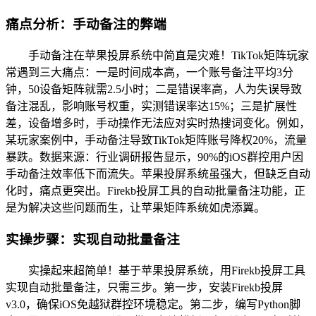
痛点分析：手动备注的弊端
手动备注在苹果投屏系统中简直是灾难！TikTok矩阵玩家
常遇到三大痛点：一是时间成本高，一个账号备注平均3分
钟，50设备矩阵就需2.5小时；二是错误率高，人为失误导致
备注混乱，影响账号权重，实测错误率达15%；三是扩展性
差，设备增多时，手动操作无法应对实时热搜词变化。例如，
某玩家案例中，手动备注导致TikTok矩阵账号降权20%，流量
暴跌。数据来源：行业调研报告显示，90%的iOS群控用户因
手动备注效率低下而流失。苹果投屏系统虽强大，但缺乏自动
化时，痛点更突出。Firekb投屏工具的自动批量备注功能，正
是为解决这些问题而生，让苹果矩阵系统如虎添翼。
实操步骤：实现自动批量备注
实操起来超简单！基于苹果投屏系统，用Firekb投屏工具
实现自动批量备注，只需三步。第一步，安装Firekb投屏
v3.0，确保iOS免越狱群控环境稳定。第二步，编写Python脚