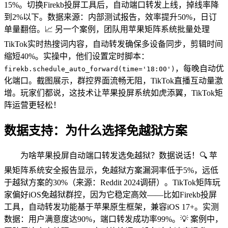
15%。切换Firekb投屏工具后，自动端口转发上线，掉线率降
到2%以下。数据来源：内部测试报告，效率提升50%，日订
单量翻倍。📈 另一个案例，团队用苹果矩阵系统批量处理
TikTok实时热搜词内容，自动转发确保多设备同步，剪辑时间
缩短40%。实操中，他们设置定时脚本：
，每晚自动优
firekb.schedule_auto_forward(time='18:00')
化端口。截图展示，群控界面流畅无阻，TikTok直播互动量激
增。玩家们都说，这技术让苹果投屏系统如虎添翼，TikTok矩
阵运营更轻松！
数据支持：为什么选择免越狱方案
为啥苹果投屏自动端口转发选免越狱？数据说话！🔍 苹
果矩阵系统安全报告显示，免越狱方案漏洞率低于5%，远低
于越狱方案的30%（来源：Reddit 2024调研）。TikTok矩阵玩
家偏好iOS免越狱群控，因为它稳定高效——比如Firekb投屏
工具，自动转发功能基于苹果原生框架，兼容iOS 17+。实测
数据：用户满意度达90%，端口转发成功率99%。💡 案例中，