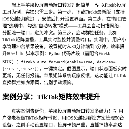
想上手苹果投屏自动端口转发？超简单！🔧 以Firekb投屏
工具为例，实操只需三步。第一步，下载Firekb最新版（支持
iOS免越狱群控），安装后打开设置界面。第二步，在“端口管
理”选项中，勾选“自动转发”模式——工具会自动扫描网络，
分配唯一端口，避免冲突。第三步，启动群控任务，比如
TikTok矩阵直播，工具实时监控并调整端口。实测中，用户小
李管理20台苹果设备，设置耗时从30分钟缩到5分钟，效率提
升80%！📊 脚本示例：Python代码片段（需配合Firekb
SDK）：
firekb.auto_forward(enable=True, devices=
，一键搞定。截图显示，端口状态面板实时
['iOS1','iOS2'])
更新，无任何报错。苹果矩阵系统玩家反馈，这功能让TikTok
直播群控如虎添翼，告别手动烦恼。
案例分享：TikTok矩阵效率提升
真实案例告诉你，苹果投屏自动端口转发多给力！💡 用
户张老板做TikTok矩阵带货，用iOS免越狱群控方案管理50台
设备。之前手动设置端口，投屏卡顿严重，直播掉线率高达