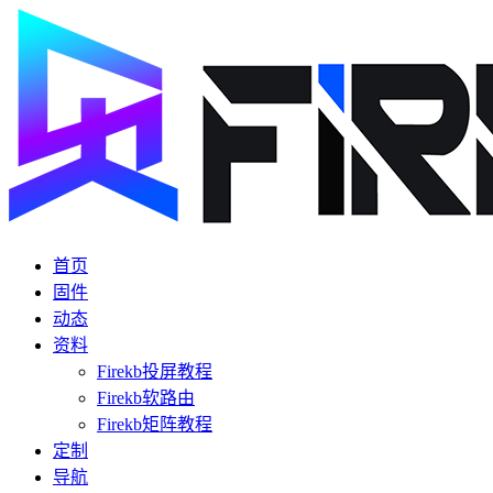
首页
固件
动态
资料
Firekb投屏教程
Firekb软路由
Firekb矩阵教程
定制
导航