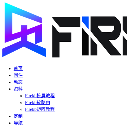
首页
固件
动态
资料
Firekb投屏教程
Firekb软路由
Firekb矩阵教程
定制
导航