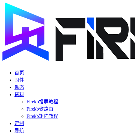
首页
固件
动态
资料
Firekb投屏教程
Firekb软路由
Firekb矩阵教程
定制
导航