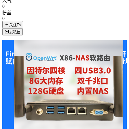
人气
0
粉丝
0
关注Ta
发私信