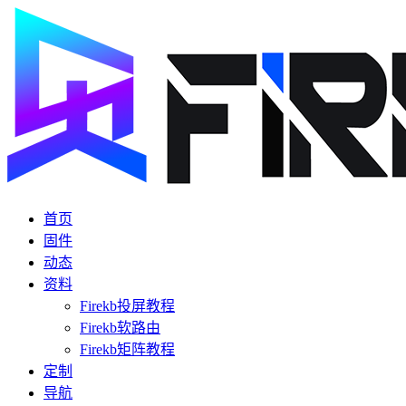
首页
固件
动态
资料
Firekb投屏教程
Firekb软路由
Firekb矩阵教程
定制
导航