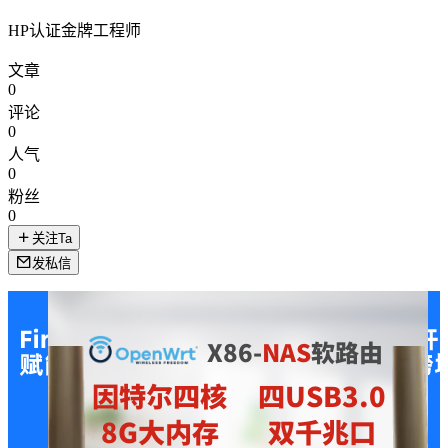
HP认证金牌工程师
文章
0
评论
0
人气
0
粉丝
0
关注Ta
发私信