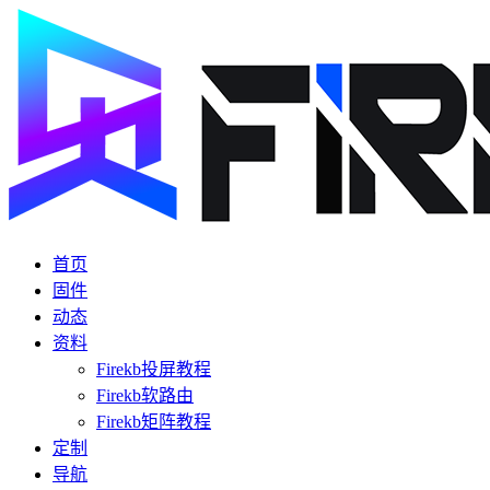
首页
固件
动态
资料
Firekb投屏教程
Firekb软路由
Firekb矩阵教程
定制
导航