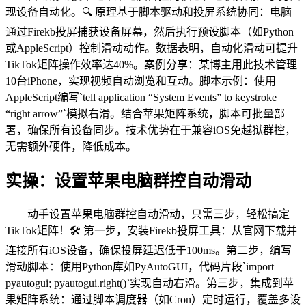
现设备自动化。🔍 原理基于脚本驱动和投屏系统协同：电脑
通过Firekb投屏捕获设备屏幕，然后执行预设脚本（如Python
或AppleScript）控制滑动动作。数据表明，自动化滑动可提升
TikTok矩阵操作效率达40%。案例分享：某博主用此技术管理
10台iPhone，实现视频自动浏览和互动。脚本示例：使用
AppleScript编写`tell application “System Events” to keystroke
“right arrow”`模拟右滑。结合苹果矩阵系统，脚本可批量部
署，确保所有设备同步。技术优势在于兼容iOS免越狱群控，
无需额外硬件，降低成本。
实操：设置苹果电脑群控自动滑动
动手设置苹果电脑群控自动滑动，只需三步，轻松搞定
TikTok矩阵！🛠️ 第一步，安装Firekb投屏工具：从官网下载并
连接所有iOS设备，确保投屏延迟低于100ms。第二步，编写
滑动脚本：使用Python库如PyAutoGUI，代码片段`import
pyautogui; pyautogui.right()`实现自动右滑。第三步，集成到苹
果矩阵系统：通过脚本调度器（如Cron）定时运行，覆盖多设