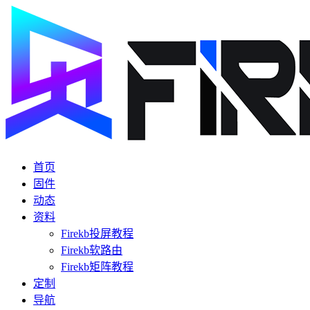
首页
固件
动态
资料
Firekb投屏教程
Firekb软路由
Firekb矩阵教程
定制
导航