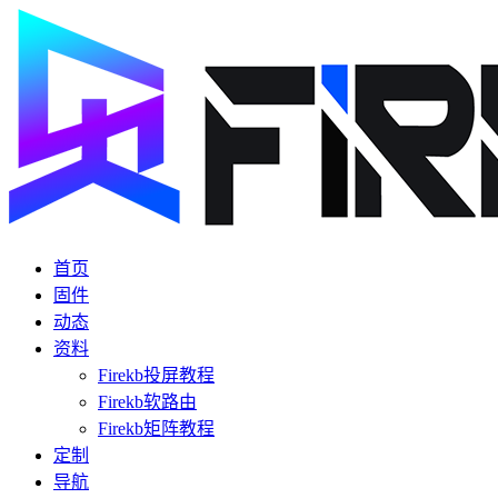
首页
固件
动态
资料
Firekb投屏教程
Firekb软路由
Firekb矩阵教程
定制
导航