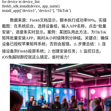
for device in device_list:
firekb_sdk.install(device, app_name)
install_app([‘device1’, ‘device2’], ‘TikTok’)
数据来源：Firekb文档显示，脚本执行成功率99%。实操
截图：在系统后台，选择设备组，输入APP名称，点击“批量
安装”，进度条实时显示。案例：某团队用此方法，为TikTok
矩阵批量安装APP，耗时从小时级降到分钟级。关键点：确保
设备已授权苹果矩阵系统，否则会报错。⚠️ 步骤总结：1. 连
接设备到Firekb投屏系统；2. 创建安装任务；3. 监控日志。
iOS免越狱群控就这么搞定，省时省力！