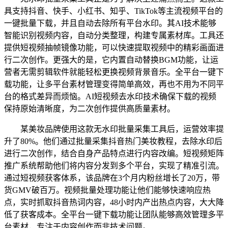
具支持抖音、快手、小红书、知乎、TikTok等主流视频平台的
一键批量下载，并且自动去除所有平台水印。其AI技术能够
智能识别视频内容，自动分类整理，构建专属素材库。工具还
提供短视频抽帧镜像功能，可以快速提取视频中的精彩画面进
行二次创作。更强大的是，它内置自动替换BGM功能，让运
营者无需剪辑软件就能轻松更换视频背景音乐。全平台一键下
载功能，让多平台素材管理变得简单高效，再也不用为不同平
台的格式差异而烦恼。AI短视频去水印技术确保下载的视频
保持原始清晰度，为二次创作提供高质量素材。
某美妆品牌使用这款无水印批量采集工具后，运营效率提
升了80%。他们通过批量采集抖音热门美妆教程，去除水印后
进行二次创作，结合自身产品特点进行内容改编。短视频矩阵
推广系统帮助他们将内容分发到多个平台，实现了精准引流。
通过短视频获客体系，该品牌在3个月内粉丝增长了20万，带
货GMV破百万。视频批量处理功能让他们能够快速响应热
点，实时抓取抖音热词内容，48小时内产出热点内容，大大降
低了获客成本。全平台一键下载功能让团队能够高效管理多平
台素材，专注于内容创作而非技术问题。