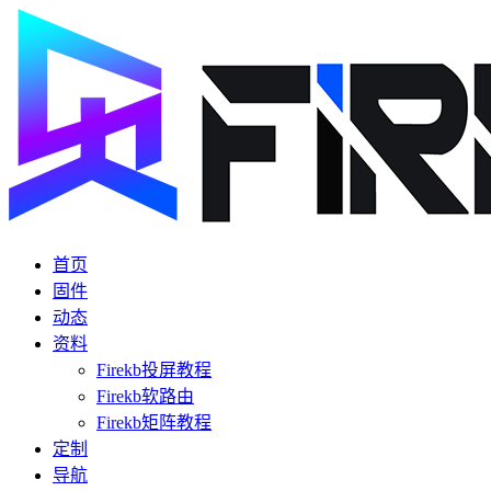
首页
固件
动态
资料
Firekb投屏教程
Firekb软路由
Firekb矩阵教程
定制
导航