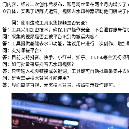
门内容，经过二次创作后发布，账号粉丝量在两个月内增长了
众群体，实现了矩阵式运营。视频去水印神器帮助他们解决了
问：
使用这款工具采集视频是否安全？
答：
工具采用加密技术，确保用户操作安全，不会泄露账号信
问：
采集的视频是否会被平台识别为搬运内容？
答：
工具提供基础去水印功能，建议用户进行二次创作，增加
问：
支持哪些平台？
答：
目前支持抖音、快手、小红书、知乎、TikTok等主流视频
问：
如何批量采集抖音无水印视频？
答：
只需输入视频链接或关键词，工具即可自动批量采集并去
问：
是否需要技术背景才能使用？
答：
界面简洁直观，无需技术背景，按照提示操作即可。