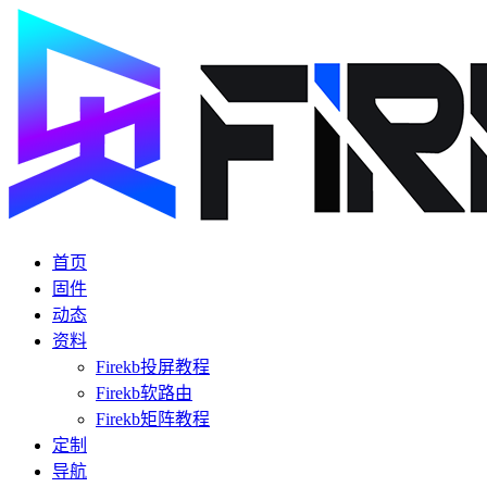
首页
固件
动态
资料
Firekb投屏教程
Firekb软路由
Firekb矩阵教程
定制
导航