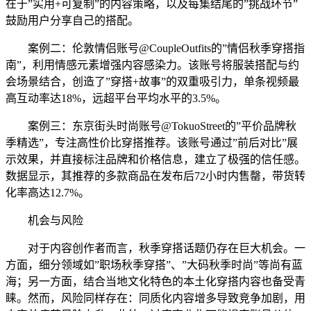
在于”实用+可复制”的内容策略，以及每集结尾的”挑战环节”
鼓励用户分享自己的搭配。
案例二：伦敦情侣账号@CoupleOutfits的”情侣秋季穿搭指
南”，利用情感元素增强内容感染力。该账号将服装搭配与约
会场景结合，创造了”穿搭+故事”的双重吸引力，单条视频最
高互动率达18%，远超平台平均水平的3.5%。
案例三：东京街头时尚账号@TokuoStreet的”平价品牌秋
季精选”，专注高性价比穿搭推荐。该账号通过”前后对比”展
示效果，并直接标注品牌和价格信息，建立了极强的信任感。
数据显示，其推荐的多款商品在发布后72小时内售罄，带货转
化率高达12.7%。
机会与风险
对于内容创作者而言，秋季穿搭话题仍存在巨大机会。一
方面，细分领域如”职场秋季穿搭”、”大码秋季时尚”等尚有蓝
海；另一方面，结合当地文化特色的本土化穿搭内容也备受青
睐。然而，风险同样存在：同质化内容增多导致竞争加剧，用