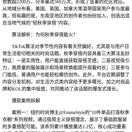
赞数超2200万，分享量达560万次，形成了显著的社区效应。
从地域分布看，美国、英国、加拿大等温带国家用户参与度最
高，但有趣的是，东南亚地区的创作者也纷纷加入，创造出适
合当地气候的”轻秋季穿搭”内容。
算法解析：为何秋季穿搭能火？
TikTok算法对季节性内容有着天然偏好，尤其是与用户日
常生活密切相关的时尚话题。秋季穿搭内容具备三大算法友好
特征：一是实用性，用户能直接获取穿搭灵感；二是视觉吸引
力，高质量的服装展示和场景转换能提升观看时长；三是参与
门槛低，普通用户也能轻松模仿创作。此外，平台近期调整了
内容分发机制，对生活方式类内容给予更多曝光，加之时尚品
牌和KOL的集中投放，共同推动了该话题的爆发式增长。
爆款案例拆解
案例一：纽约时尚博主@EmmaStyle的”10件单品打造秋季
衣橱”系列视频，通过极简主义穿搭理念，展示了基础款服装
的多重搭配可能。该系列累计播放量达1.2亿，核心成功要素