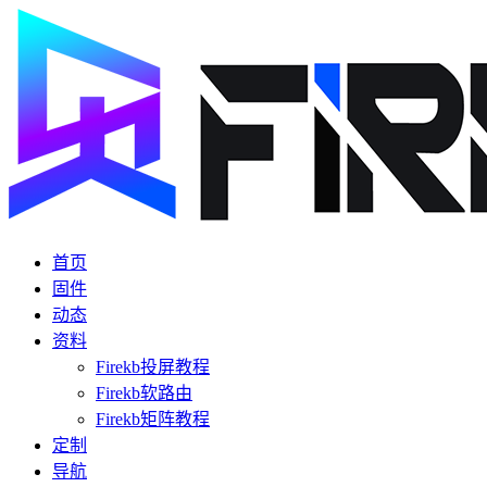
首页
固件
动态
资料
Firekb投屏教程
Firekb软路由
Firekb矩阵教程
定制
导航