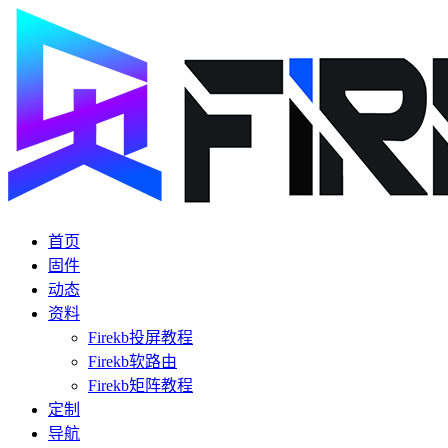
首页
固件
动态
资料
Firekb投屏教程
Firekb软路由
Firekb矩阵教程
定制
导航