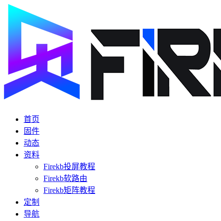
首页
固件
动态
资料
Firekb投屏教程
Firekb软路由
Firekb矩阵教程
定制
导航