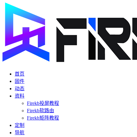
首页
固件
动态
资料
Firekb投屏教程
Firekb软路由
Firekb矩阵教程
定制
导航