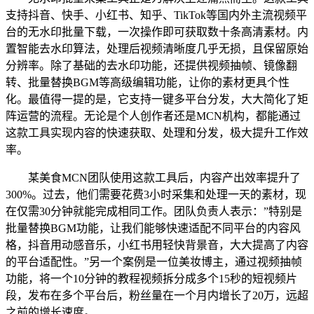
支持抖音、快手、小红书、知乎、TikTok等国内外主流视频平
台的无水印批量下载，一次操作即可获取数十条高清素材。内
置智能去水印算法，处理后视频清晰度几乎无损，且保留原始
分辨率。除了基础的去水印功能，还提供视频抽帧、镜像翻
转、批量替换BGM等高级编辑功能，让你的素材更具个性
化。最值得一提的是，它支持一键多平台分发，大大简化了矩
阵运营的流程。无论是个人创作者还是MCN机构，都能通过
这款工具实现内容的快速获取、处理和分发，极大提升工作效
率。
某美食MCN团队使用这款工具后，内容产出效率提升了
300%。过去，他们需要花费3小时采集和处理一天的素材，现
在仅需30分钟就能完成相同工作。团队负责人表示：”特别是
批量替换BGM功能，让我们能够快速适配不同平台的内容风
格，抖音用动感音乐，小红书用轻快背景音，大大提高了内容
的平台适配性。”另一个案例是一位美妆博主，通过视频抽帧
功能，将一个10分钟的教程视频拆分成多个15秒的短视频片
段，发布在多个平台后，粉丝量在一个月内增长了20万，远超
之前的增长速度。